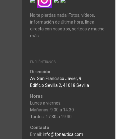
No te pierdas nada! Fotos, vídeos,
información de última hora, línea
directa con nosotros, sorteos y mucho
más.
ENCUÉNTRANOS
Dirección
Av. San Francisco Javier, 9
Edificio Sevilla 2, 41018 Sevilla
Horas
Lunes a viernes:
Mañanas: 9:00 a 14:30
Tardes: 17:30 a 19:30
Contacto
Email:
info@fpnautica.com