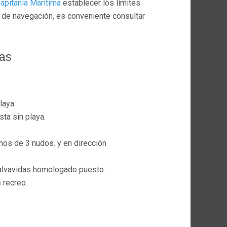
apitanía Marítima
establecer los límites
te de navegación, es conveniente consultar
as
laya.
ta sin playa.
nos de 3 nudos. y en dirección
salvavidas homologado puesto.
 recreo.