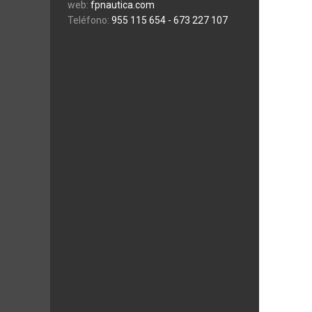
web:
fpnautica.com
Teléfono:
955 115 654
- 673 227 107