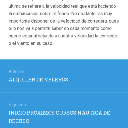
última se refiere a la velocidad real que está haciendo
la embarcación sobre el fondo. No obstante, es muy
importante disponer de la velocidad de corredera, pues
ello nos va a permitir saber en cada momento como
puede estar afectando a nuestra velocidad la corriente
o el viento en su caso.
Navegación
de
Anterior
Entrada
ALQUILER DE VELEROS
entradas
anterior:
Siguiente
Entrada
INICIO PRÓXIMOS CURSOS NÁUTICA DE
siguiente:
RECREO