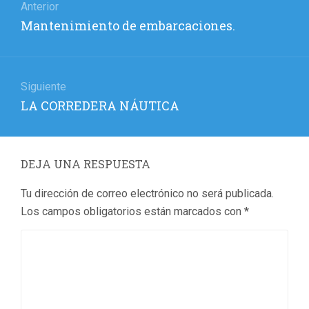
de
Anterior
Entrada
Mantenimiento de embarcaciones.
entradas
anterior:
Siguiente
Entrada
LA CORREDERA NÁUTICA
siguiente:
DEJA UNA RESPUESTA
Tu dirección de correo electrónico no será publicada.
Los campos obligatorios están marcados con
*