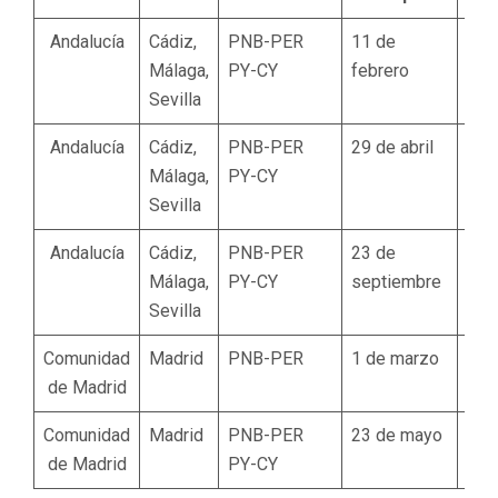
Andalucía
Cádiz,
PNB-PER
11 de
26 
Málaga,
PY-CY
febrero
mar
Sevilla
Andalucía
Cádiz,
PNB-PER
29 de abril
11 
Málaga,
PY-CY
juni
Sevilla
Andalucía
Cádiz,
PNB-PER
23 de
5 d
Málaga,
PY-CY
septiembre
nov
Sevilla
Comunidad
Madrid
PNB-PER
1 de marzo
2 de
de Madrid
Comunidad
Madrid
PNB-PER
23 de mayo
25 
de Madrid
PY-CY
juni