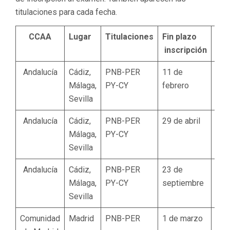
titulaciones para cada fecha.
CCAA
Lugar
Titulaciones
Fin plazo
Ex
inscripción
Andalucía
Cádiz,
PNB-PER
11 de
26 
Málaga,
PY-CY
febrero
mar
Sevilla
Andalucía
Cádiz,
PNB-PER
29 de abril
11 
Málaga,
PY-CY
juni
Sevilla
Andalucía
Cádiz,
PNB-PER
23 de
5 d
Málaga,
PY-CY
septiembre
nov
Sevilla
Comunidad
Madrid
PNB-PER
1 de marzo
2 de