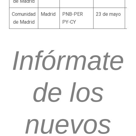
de Madrid
Comunidad
Madrid
PNB-PER
23 de mayo
25 
de Madrid
PY-CY
juni
Infórmate
de los
nuevos