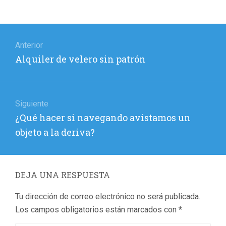
Navegación
de
Anterior
Entrada
Alquiler de velero sin patrón
entradas
anterior:
Siguiente
Entrada
¿Qué hacer si navegando avistamos un
siguiente:
objeto a la deriva?
DEJA UNA RESPUESTA
Tu dirección de correo electrónico no será publicada.
Los campos obligatorios están marcados con
*