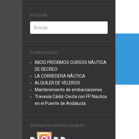
BÚSQUEDA
Nave
de
ÚLTIMOS ENLACES
entra
INICIO PRÓXIMOS CURSOS NÁUTICA
DE RECREO
LA CORREDERA NÁUTICA
ALQUILER DE VELEROS
Mantenimiento de embarcaciones.
Travesía Cádiz-Ceuta con FP Náutica
en el Puente de Andalucía.
SÍGUENOS EN LAS REDES SOCIALES!