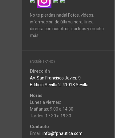
No te pierdas nada! Fotos, vídeos,
información de última hora, línea
directa con nosotros, sorteos y mucho
más.
ENCUÉNTRANOS
Dirección
Av. San Francisco Javier, 9
Edificio Sevilla 2, 41018 Sevilla
Horas
Lunes a viernes:
Mañanas: 9:00 a 14:30
Tardes: 17:30 a 19:30
Contacto
Email:
info@fpnautica.com