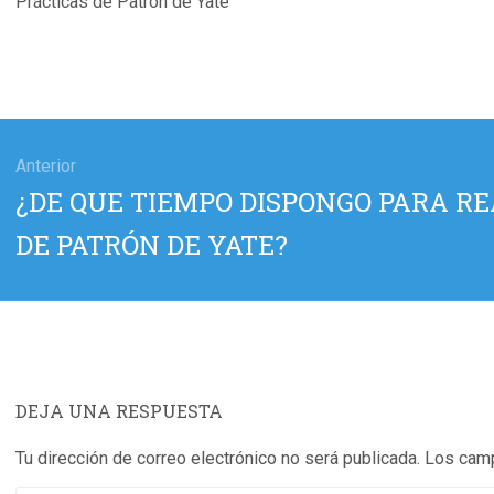
Prácticas de Patrón de Yate
gación
Anterior
Entrada
¿DE QUE TIEMPO DISPONGO PARA RE
das
anterior:
DE PATRÓN DE YATE?
DEJA UNA RESPUESTA
Tu dirección de correo electrónico no será publicada.
Los camp