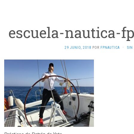
escuela-nautica-f
29 JUNIO, 2018
POR
FPNAUTICA
·
SIN