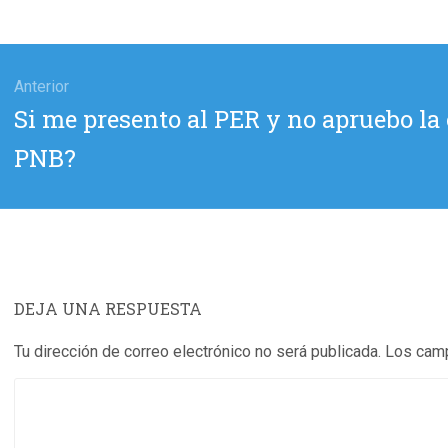
gación
Anterior
Entrada
Si me presento al PER y no apruebo la 
das
anterior:
PNB?
DEJA UNA RESPUESTA
Tu dirección de correo electrónico no será publicada.
Los camp