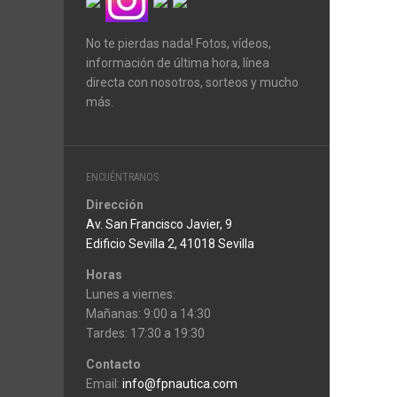
No te pierdas nada! Fotos, vídeos,
información de última hora, línea
directa con nosotros, sorteos y mucho
más.
ENCUÉNTRANOS
Dirección
Av. San Francisco Javier, 9
Edificio Sevilla 2, 41018 Sevilla
Horas
Lunes a viernes:
Mañanas: 9:00 a 14:30
Tardes: 17:30 a 19:30
Contacto
Email:
info@fpnautica.com