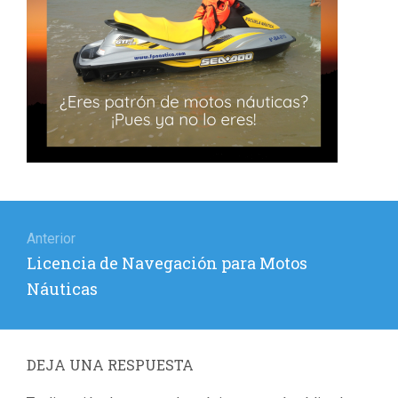
Navegación
de
Anterior
Entrada
Licencia de Navegación para Motos
entradas
anterior:
Náuticas
DEJA UNA RESPUESTA