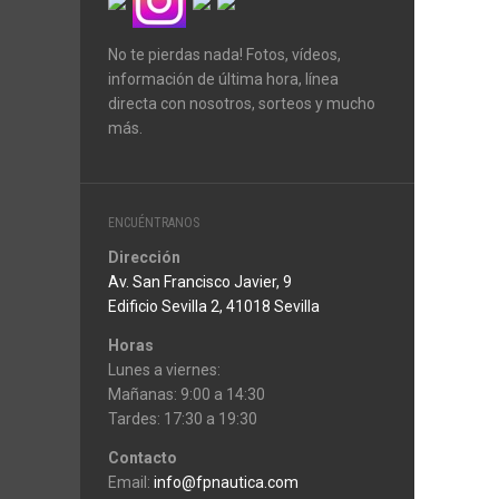
No te pierdas nada! Fotos, vídeos,
información de última hora, línea
directa con nosotros, sorteos y mucho
más.
ENCUÉNTRANOS
Dirección
Av. San Francisco Javier, 9
Edificio Sevilla 2, 41018 Sevilla
Horas
Lunes a viernes:
Mañanas: 9:00 a 14:30
Tardes: 17:30 a 19:30
Contacto
Email:
info@fpnautica.com