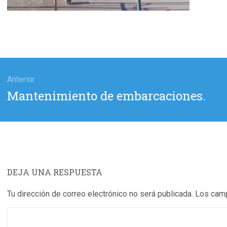
gación
Anterior
Entrada
Mantenimiento de embarcaciones.
das
anterior:
DEJA UNA RESPUESTA
Tu dirección de correo electrónico no será publicada.
Los camp