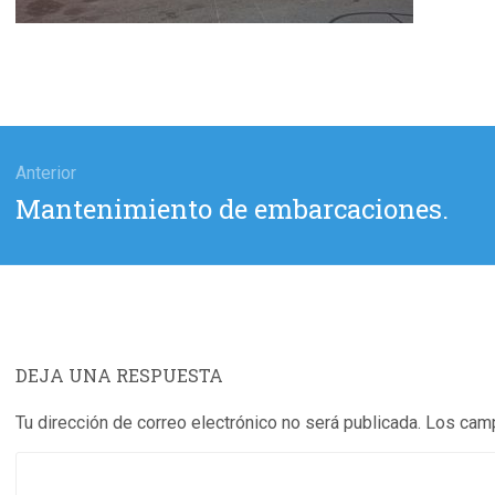
gación
Anterior
Entrada
Mantenimiento de embarcaciones.
das
anterior:
DEJA UNA RESPUESTA
Tu dirección de correo electrónico no será publicada.
Los camp