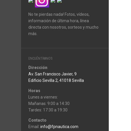
No te pierdas nada! Fotos, vídeos,
información de última hora, línea
directa con nosotros, sorteos y mucho
más.
ENCUÉNTRANOS
Dirección
Av. San Francisco Javier, 9
Edificio Sevilla 2, 41018 Sevilla
Horas
Lunes a viernes:
Mañanas: 9:00 a 14:30
Tardes: 17:30 a 19:30
Contacto
Email:
info@fpnautica.com