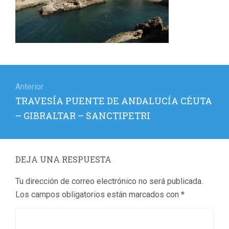
Navegación
de
Anterior
Entrada
TRAVESÍA PUENTE DE ANDALUCÍA CÉUTA
entradas
anterior:
– GIBRALTAR – SANCTIPETRI
DEJA UNA RESPUESTA
Tu dirección de correo electrónico no será publicada.
Los campos obligatorios están marcados con
*