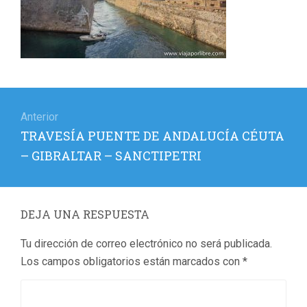
Navegación
de
Anterior
Entrada
TRAVESÍA PUENTE DE ANDALUCÍA CÉUTA
entradas
anterior:
– GIBRALTAR – SANCTIPETRI
DEJA UNA RESPUESTA
Tu dirección de correo electrónico no será publicada.
Los campos obligatorios están marcados con
*