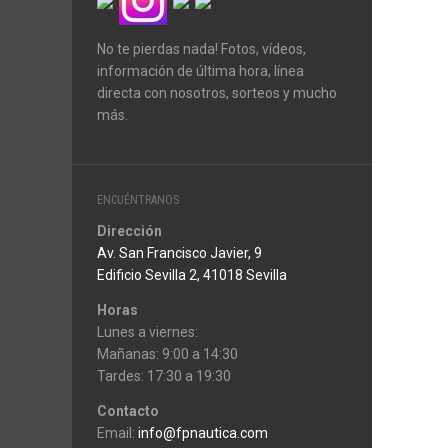
No te pierdas nada! Fotos, vídeos,
información de última hora, línea
directa con nosotros, sorteos y mucho
más.
ENCUÉNTRANOS
Dirección
Av. San Francisco Javier, 9
Edificio Sevilla 2, 41018 Sevilla
Horas
Lunes a viernes:
Mañanas: 9:00 a 14:30
Tardes: 17:30 a 19:30
Contacto
Email:
info@fpnautica.com