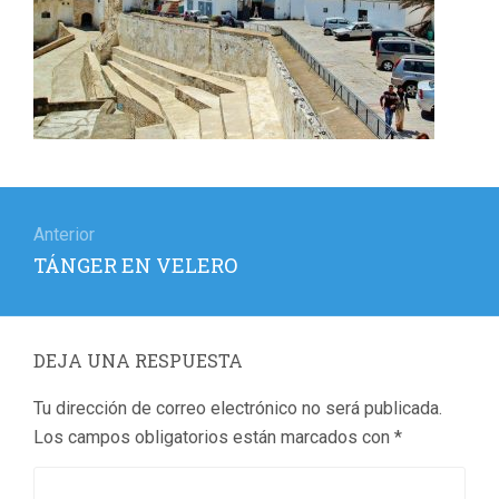
Navegación
de
Anterior
Entrada
TÁNGER EN VELERO
entradas
anterior:
DEJA UNA RESPUESTA
Tu dirección de correo electrónico no será publicada.
Los campos obligatorios están marcados con
*