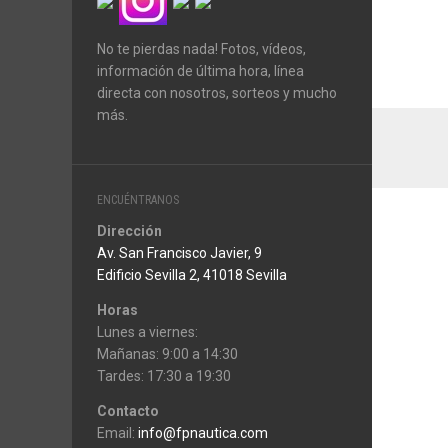
No te pierdas nada! Fotos, vídeos,
información de última hora, línea
directa con nosotros, sorteos y mucho
más.
ENCUÉNTRANOS
Dirección
Av. San Francisco Javier, 9
Edificio Sevilla 2, 41018 Sevilla
Horas
Lunes a viernes:
Mañanas: 9:00 a 14:30
Tardes: 17:30 a 19:30
Contacto
Email:
info@fpnautica.com