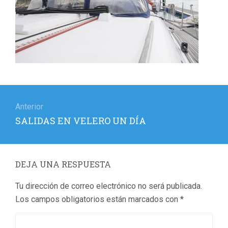
Navegación
de
Anterior
Entrada
SALIDAS EN VELERO UN DÍA
entradas
anterior:
DEJA UNA RESPUESTA
Tu dirección de correo electrónico no será publicada.
Los campos obligatorios están marcados con
*