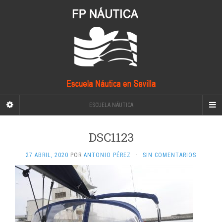
ESCUELA NÁUTICA
DSC1123
27 ABRIL, 2020
POR
ANTONIO PÉREZ
·
SIN COMENTARIOS