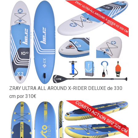
ZRAY ULTRA ALL AROUND X-RIDER DELUXE de 330
cm por 310€