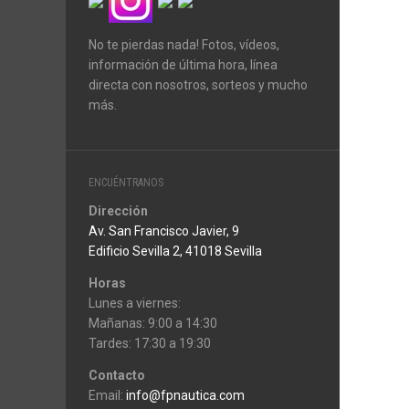
No te pierdas nada! Fotos, vídeos,
información de última hora, línea
directa con nosotros, sorteos y mucho
más.
ENCUÉNTRANOS
Dirección
Av. San Francisco Javier, 9
Edificio Sevilla 2, 41018 Sevilla
Horas
Lunes a viernes:
Mañanas: 9:00 a 14:30
Tardes: 17:30 a 19:30
Contacto
Email:
info@fpnautica.com