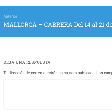
gación
Anterior
Entrada
MALLORCA – CABRERA Del 14 al 21 de
das
anterior:
DEJA UNA RESPUESTA
Tu dirección de correo electrónico no será publicada.
Los camp