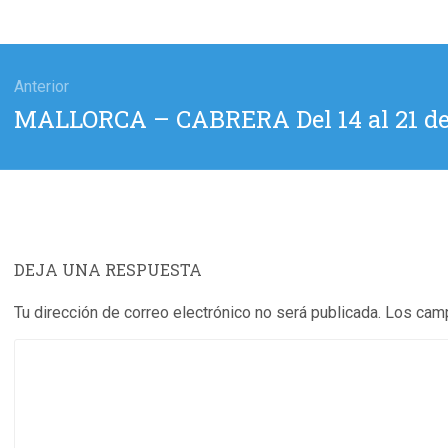
gación
Anterior
Entrada
MALLORCA – CABRERA Del 14 al 21 de
das
anterior:
DEJA UNA RESPUESTA
Tu dirección de correo electrónico no será publicada.
Los camp