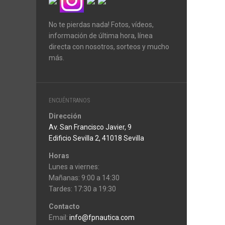
No te pierdas nada! Fotos, vídeos,
información de última hora, línea
directa con nosotros, sorteos y mucho
más.
ENCUÉNTRANOS
Dirección
Av. San Francisco Javier, 9
Edificio Sevilla 2, 41018 Sevilla
Horas
Lunes a viernes:
Mañanas: 9:00 a 14:30
Tardes: 17:30 a 19:30
Contacto
Email:
info@fpnautica.com