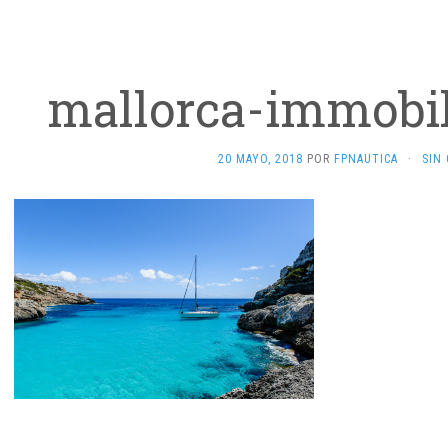
mallorca-immobi
20 MAYO, 2018
POR
FPNAUTICA
·
SIN