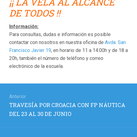
¡¡ LA VELA AL ALCANCE
DE TODOS !!
Información:
Para consultas, dudas e información es posible
contactar con nosotros en nuestra oficina de
Avda. San
Francisco Javier 19
, en horario de 11 a 14:00h y de 18 a
20h, también el número de teléfono y correo
electrónico de la escuela.
Navegación
de
Anterior
Entrada
TRAVESÍA POR CROACIA CON FP NÁUTICA
entradas
anterior:
DEL 23 AL 30 DE JUNIO