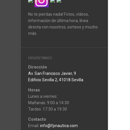
No te pierdas nada! Fotos, vídeos,
información de última hora, línea
directa con nosotros, sorteos y mucho
más.
ENCUÉNTRANOS
Dirección
Av. San Francisco Javier, 9
Edificio Sevilla 2, 41018 Sevilla
Horas
Lunes a viernes:
Mañanas: 9:00 a 14:30
Tardes: 17:30 a 19:30
Contacto
Email:
info@fpnautica.com