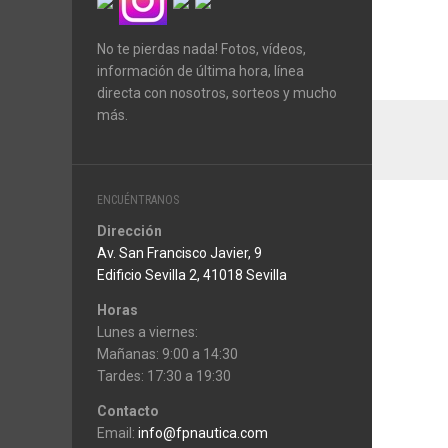
No te pierdas nada! Fotos, vídeos,
información de última hora, línea
directa con nosotros, sorteos y mucho
más.
ENCUÉNTRANOS
Dirección
Av. San Francisco Javier, 9
Edificio Sevilla 2, 41018 Sevilla
Horas
Lunes a viernes:
Mañanas: 9:00 a 14:30
Tardes: 17:30 a 19:30
Contacto
Email:
info@fpnautica.com