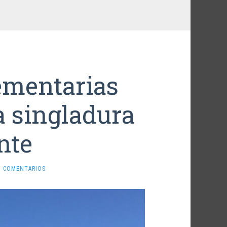
ementarias
 singladura
nte
N COMENTARIOS