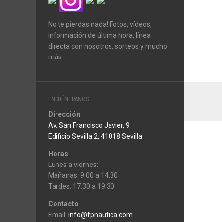
No te pierdas nada! Fotos, vídeos,
información de última hora, línea
directa con nosotros, sorteos y mucho
más.
ENCUÉNTRANOS
Dirección
Av. San Francisco Javier, 9
Edificio Sevilla 2, 41018 Sevilla
Horas
Lunes a viernes:
Mañanas: 9:00 a 14:30
Tardes: 17:30 a 19:30
Contacto
Email:
info@fpnautica.com