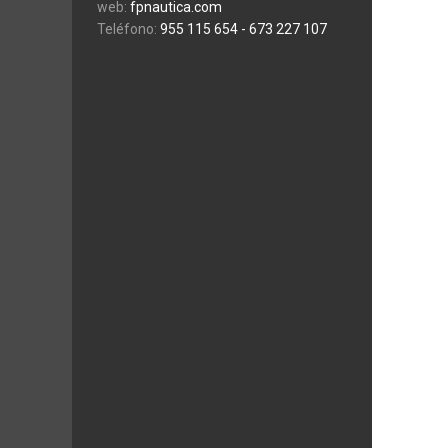
web:
fpnautica.com
Teléfono:
955 115 654
- 673 227 107