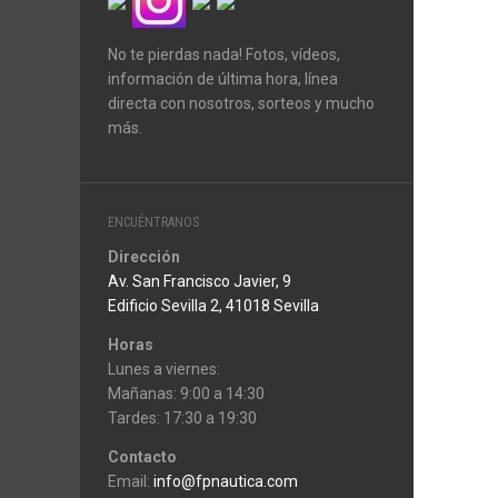
No te pierdas nada! Fotos, vídeos,
información de última hora, línea
directa con nosotros, sorteos y mucho
más.
ENCUÉNTRANOS
Dirección
Av. San Francisco Javier, 9
Edificio Sevilla 2, 41018 Sevilla
Horas
Lunes a viernes:
Mañanas: 9:00 a 14:30
Tardes: 17:30 a 19:30
Contacto
Email:
info@fpnautica.com