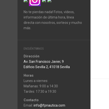
No te pierdas nada! Fotos, vídeos,
información de última hora, línea
directa con nosotros, sorteos y mucho
más.
ENCUÉNTRANOS
Dirección
Av. San Francisco Javier, 9
Edificio Sevilla 2, 41018 Sevilla
Horas
Lunes a viernes:
Mañanas: 9:00 a 14:30
Tardes: 17:30 a 19:30
Contacto
Email:
info@fpnautica.com