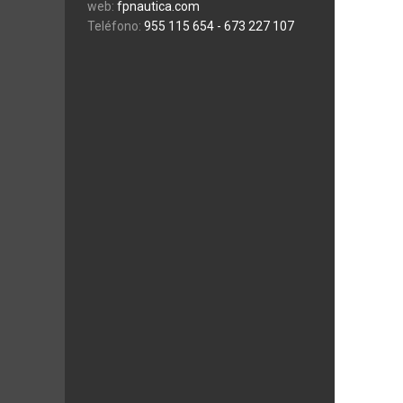
web:
fpnautica.com
Teléfono:
955 115 654
- 673 227 107