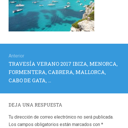
Navegación
de
Anterior
Entrada
TRAVESÍA VERANO 2017 IBIZA, MENORCA,
entradas
anterior:
FORMENTERA, CABRERA, MALLORCA,
CABO DE GATA, …
DEJA UNA RESPUESTA
Tu dirección de correo electrónico no será publicada.
Los campos obligatorios están marcados con
*