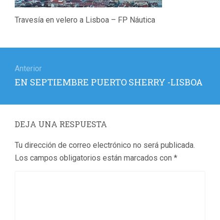
Travesía en velero a Lisboa – FP Náutica
Navegación
de
Anterior
Entrada
EN SEPTIEMBRE PUERTO SHERRY -LISBOA
entradas
anterior:
DEJA UNA RESPUESTA
Tu dirección de correo electrónico no será publicada.
Los campos obligatorios están marcados con
*